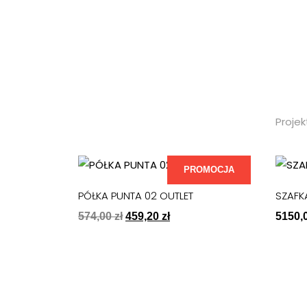
Czas realizacji zamówienia wynosi około d
Dostawa kurierem na podany adres w zam
Projek
PROMOCJA
PÓŁKA PUNTA 02 OUTLET
SZAFK
574,00
zł
459,20
zł
5150,