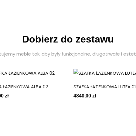
wóch – trzech tygodni.
Design
ówieniu.
Wzornik
Katalogi
Dobierz do zestawu
Kontakt
tujemy meble tak, aby były funkcjonalne, długotrwałe i este
OUTLET
A ŁAZIENKOWA ALBA 02
SZAFKA ŁAZIENKOWA LUTEA 01
00
zł
4840,00
zł