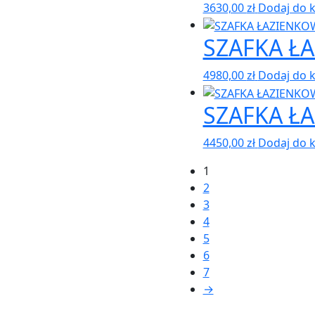
3630,00
zł
Dodaj do 
SZAFKA Ł
4980,00
zł
Dodaj do 
SZAFKA Ł
4450,00
zł
Dodaj do 
1
2
3
4
5
6
7
→