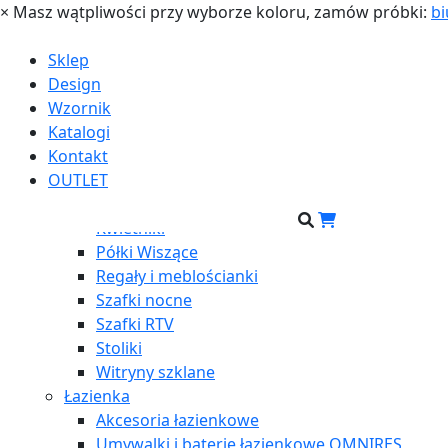
×
Masz wątpliwości przy wyborze koloru, zamów próbki:
bi
×
Sklep
Sklep
Design
Dom
Wzornik
Biurka
Katalogi
Toaletki
Kontakt
Garderoby
OUTLET
Komody i szafki
Konsole
Kwietniki
Półki Wiszące
Regały i meblościanki
Szafki nocne
Szafki RTV
Stoliki
Witryny szklane
Łazienka
Akcesoria łazienkowe
Umywalki i baterie łazienkowe OMNIRES